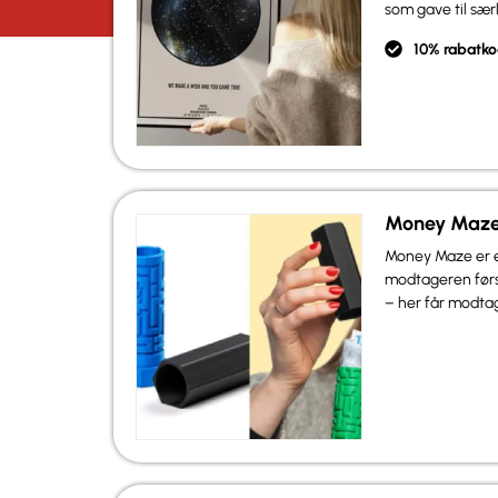
som gave til sæ
10% rabatko
Money Maze
Money Maze er e
modtageren først
– her får modtag