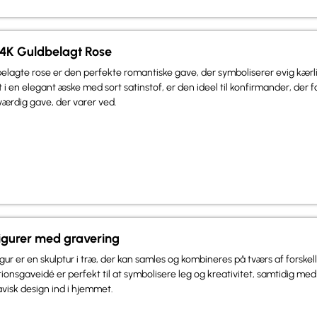
24K Guldbelagt Rose
elagte rose er den perfekte romantiske gave, der symboliserer evig kær
 i en elegant æske med sort satinstof, er den ideel til konfirmander, der f
ærdig gave, der varer ved.
igurer med gravering
ur er en skulptur i træ, der kan samles og kombineres på tværs af forskell
onsgaveidé er perfekt til at symbolisere leg og kreativitet, samtidig med
avisk design ind i hjemmet.