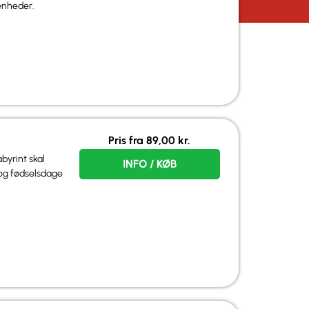
enheder.
Pris fra
89,00
kr.
yrint skal
INFO / KØB
r og fødselsdage