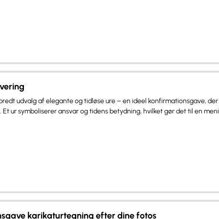
vering
 bredt udvalg af elegante og tidløse ure – en ideel konfirmationsgave, der
. Et ur symboliserer ansvar og tidens betydning, hvilket gør det til en meni
sgave karikaturtegning efter dine fotos