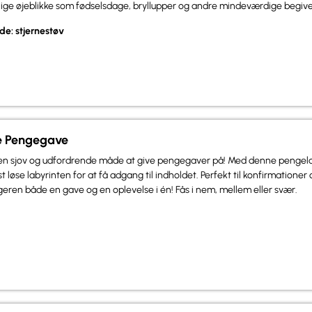
rlige øjeblikke som fødselsdage, bryllupper og andre mindeværdige begiv
de: stjernestøv
 Pengegave
n sjov og udfordrende måde at give pengegaver på! Med denne pengelab
 løse labyrinten for at få adgang til indholdet. Perfekt til konfirmatione
eren både en gave og en oplevelse i én! Fås i nem, mellem eller svær.