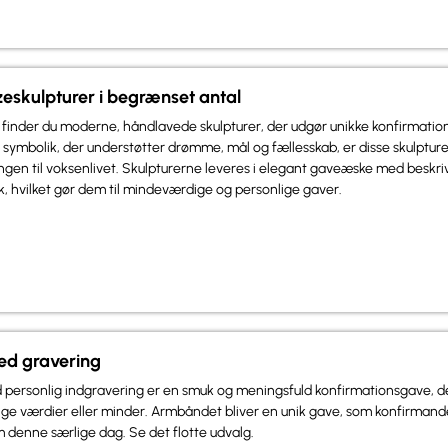
eskulpturer i begrænset antal
r finder du moderne, håndlavede skulpturer, der udgør unikke konfirmati
 symbolik, der understøtter drømme, mål og fællesskab, er disse skulpturer
en til voksenlivet. Skulpturerne leveres i elegant gaveæske med beskriv
, hvilket gør dem til mindeværdige og personlige gaver.
d gravering
personlig indgravering er en smuk og meningsfuld konfirmationsgave, d
tige værdier eller minder. Armbåndet bliver en unik gave, som konfirman
denne særlige dag. Se det flotte udvalg.