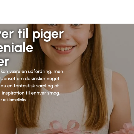
r til piger
eniale
er
e kan være en udfordring, men
. Uanset om du ønsker noget
 du en fantastisk samling af
 inspiration til enhver smag.
r reklamelinks