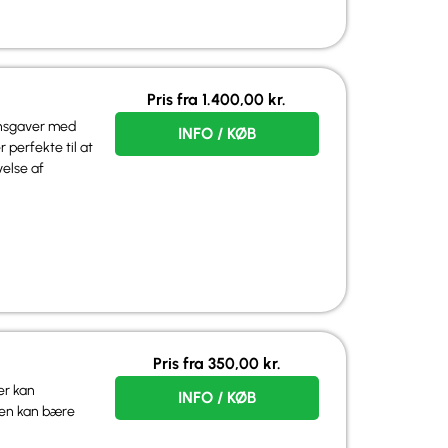
Pris fra
1.400,00
kr.
onsgaver med
INFO / KØB
 perfekte til at
else af
Pris fra
350,00
kr.
er kan
INFO / KØB
den kan bære