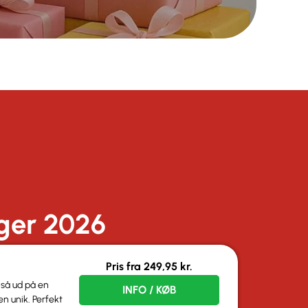
iger 2026
Pris fra
249,95
kr.
 så ud på en
INFO / KØB
ten unik. Perfekt