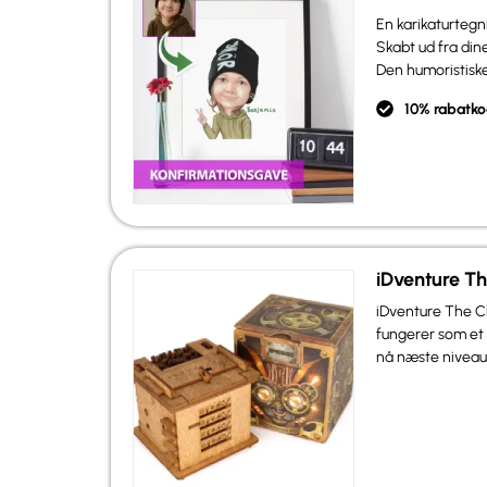
En karikaturteg
Skabt ud fra dine
Den humoristiske s
10% rabatko
iDventure T
iDventure The C
fungerer som et 
nå næste niveau.