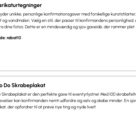
arikaturtegninger
lbyder unikke, personlige konfirmationsgaver med forskellige kunststilarte
æt og vandmaleri. Vælg en stil, der passer til konfirmandens personlighed,
a dine fotos. Dette er en mindeværdig og sjov gaveidé, der rammer plet.
de: rabat10
To Do Skrabeplakat
 Skrabeplakat er den perfekte gave til eventyrlystne! Med 100 skrabefelt
evelser kan konfirmanden nemt udfordre sig selv og skabe minder. En sjo
t, der opfordrer til at prøve nye ting og nyde livet!