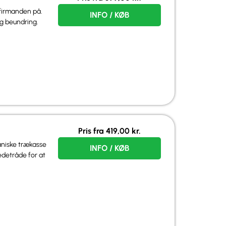
firmanden på.
INFO / KØB
og beundring.
Pris fra
419,00
kr.
niske trækasse
INFO / KØB
edetråde for at