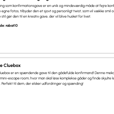
ning som konfirmationsgave er en unik og mindeværdig måde at fejre kon
 egne fotos, tilbyder den et sjovt og personligt twist, som vil vække smil 
til gør den til en kreativ gave, der vil blive husket for livet.
de: rabat10
he Cluebox
luebox er en spændende gave til den gådefulde konfirmand! Denne meka
mini-escape room, hvor man skal løse komplekse gåder og finde skjulte l
 Perfekt til dem, der elsker udfordringer og spænding!