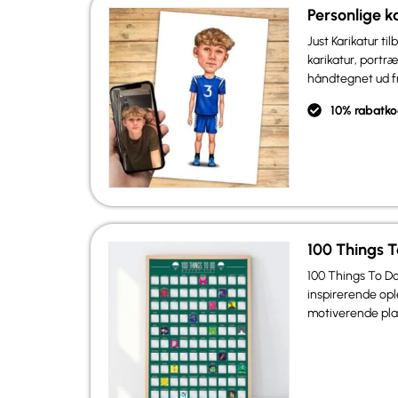
Personlige k
Just Karikatur ti
karikatur, portr
håndtegnet ud fr
10% rabatko
100 Things 
100 Things To Do
inspirerende opl
motiverende plaka