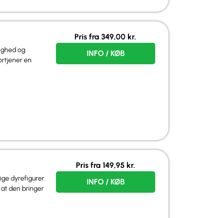
Pris fra
349,00
kr.
lighed og
INFO / KØB
ortjener en
Pris fra
149,95
kr.
ige dyrefigurer.
INFO / KØB
 at den bringer