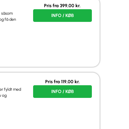
Pris fra
399,00
kr.
r, såsom
INFO / KØB
 og få den
Pris fra
119,00
kr.
er fyldt med
INFO / KØB
v og