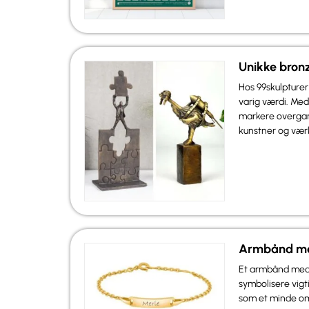
Unikke bronz
Hos 99skulpture
varig værdi. Med
markere overgang
kunstner og værk
Armbånd me
Et armbånd med 
symbolisere vig
som et minde om 