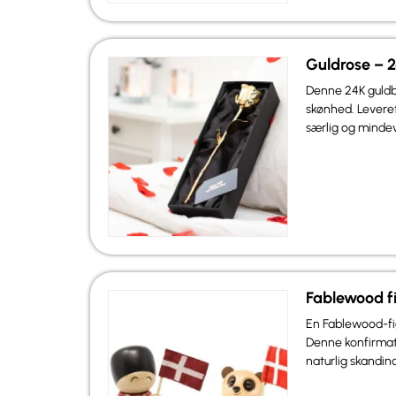
Guldrose – 
Denne 24K guldb
skønhed. Leveret
særlig og mindev
Fablewood f
En Fablewood-fig
Denne konfirmati
naturlig skandin