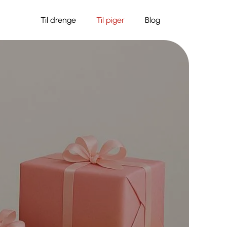
Til drenge
Til piger
Blog