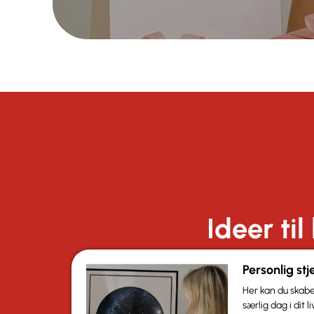
Ideer ti
Personlig st
Her kan du skabe
særlig dag i dit 