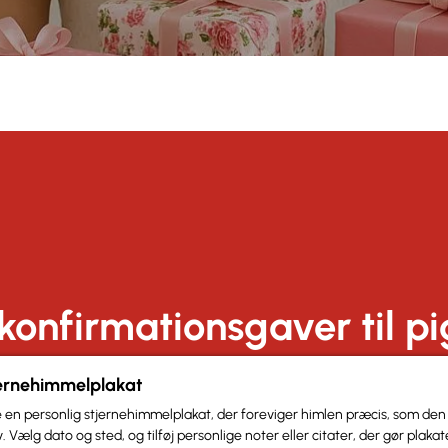
l konfirmationsgaver til p
jernehimmelplakat
 en personlig stjernehimmelplakat, der foreviger himlen præcis, som den
liv. Vælg dato og sted, og tilføj personlige noter eller citater, der gør plaka